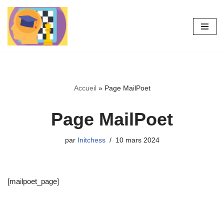
Aller
au
contenu
Accueil
»
Page MailPoet
Page MailPoet
par
Initchess
10 mars 2024
[mailpoet_page]