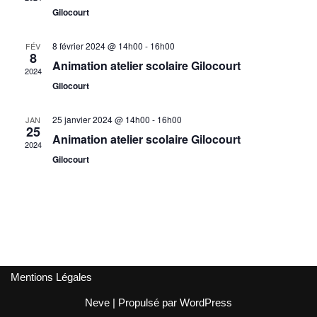
vues
Gilocourt
Évène
8 février 2024 @ 14h00
-
16h00
FÉV
8
Animation atelier scolaire Gilocourt
2024
Gilocourt
25 janvier 2024 @ 14h00
-
16h00
JAN
25
Animation atelier scolaire Gilocourt
2024
Gilocourt
Mentions Légales
Neve
| Propulsé par
WordPress