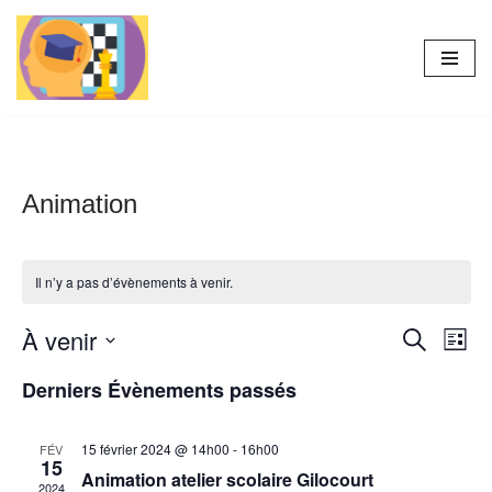
Aller
au
contenu
Animation
Il n’y a pas d’évènements à venir.
À venir
Reche
Nav
Recherche
Liste
Sélectionnez
de
et
Derniers Évènements passés
une
vu
naviga
date.
Év
15 février 2024 @ 14h00
-
16h00
FÉV
de
15
Animation atelier scolaire Gilocourt
2024